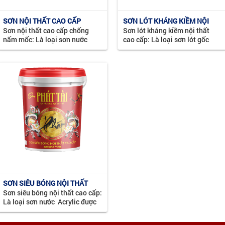
SƠN NỘI THẤT CAO CẤP
SƠN LÓT KHÁNG KIỀM NỘI
Sơn nội thất cao cấp chống
Sơn lót kháng kiềm nội thất
CHỐNG NẤM MỐC
THẤT CAO CẤP
nấm mốc: Là loại sơn nước
cao cấp: Là loại sơn lót gốc
Acrylic cho màng sơn mịn. Màu
nước Acrylic có khả năng
sắc phong phú, tươi sáng, được
kháng kiềm hóa trên bề mặt
sử dụng trong nhà, phù hợp với
tường, thấm sâu vào bề mặt
khí hậu nhiệt đới ...
tường, tăng khả năng bám ...
SƠN SIÊU BÓNG NỘI THẤT
Sơn siêu bóng nội thất cao cấp:
CAO CẤP
Là loại sơn nước Acrylic được
sản xuất trên dây chuyền hiện
đại. Cho màng sơn siêu bóng,