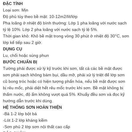
ĐẶC TÍNH
Loại sơn: Mịn
Độ phủ tùy theo bề mặt: 10-12m2/lít/lớp
Pha loãng ở nhiệt độ bình thường: Lớp 1 pha loãng với nước sạch
tỷ lệ 10%. Lớp 2 pha loãng với nước sạch tỷ lệ 5%.
Thời gian khô: Khô bề mặt trong vòng 30 phút ở nhiệt độ 30°C, sơn
lớp kế tiếp sau 2 giờ.
DỤNG CỤ
Lu, chổi hoặc súng phun
BƯỚC CHUẨN BỊ
Tường phải được xử lý kỹ trước khi sơn, tất cả các bề mặt được
sơn phải sạch không bám bụi, dầu mỡ, phải xử lý triệt để lớp sơn
cũ bong tróc hoặc có hiện tượng phấn hóa, nếu bề mặt được sơn
bị rêu mốc, phải diệt hết rêu mốc trước khi sơn. Bề mặt không bị
thấm nước, độ ẩm không vượt quá 5%. Khuấy đều sơn và đọc kỹ
hướng dẫn trước khi dùng.
HỆ THỐNG SƠN HOÀN THIỆN
-Bả 1-2 lớp bột bả
-Lót 1-2 lớp kháng kiềm
-Sơn phủ 2 lớp sơn nội thất cao cấp