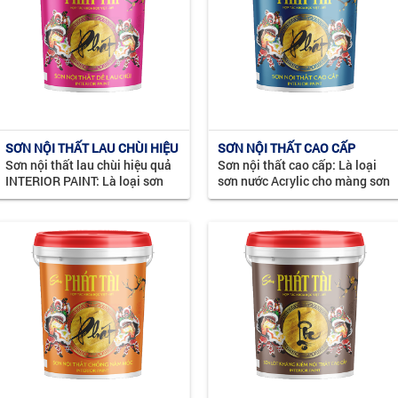
SƠN NỘI THẤT LAU CHÙI HIỆU
SƠN NỘI THẤT CAO CẤP
Sơn nội thất lau chùi hiệu quả
Sơn nội thất cao cấp: Là loại
QUẢ
INTERIOR PAINT: Là loại sơn
sơn nước Acrylic cho màng sơn
nư­ớc Acrylic cho màng sơn bán
mịn. Màu sắc phong phú, tươi
bóng. Đư­ợc sử dụng trong nhà,
sáng, được sử dụng trong nhà,
phù hợp với khí hậu nhiệt đới
phù hợp với khí hậu nhiệt đới
gió mùa, bề mặt ...
gió mùa, dễ ...