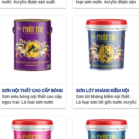
nước Acrylic được sản xuất
loại sơn nước Acrylic được sản
trên dây chuyền hiện đại, được
xuất trên dây chuyền hiện đại.
sử dụng trong nhà, phù hợp với
Cho màng sơn siêu bóng, được
khí hậu nhiệt đới ...
sử dụng trong nhà, ...
SƠN NỘI THẤT CAO CẤP BÓNG
SƠN LÓT KHÁNG KIỀM NỘI
Sơn siêu bóng nội thất cao cấp
Sơn lót kháng kiềm nội thất :
NGỌC TRAI
THẤT
ngọc trai: Là loại sơn nước
Là loại sơn lót gốc nước Acrylic
Acrylic được sản xuất trên dây
có khả năng kháng kiềm hóa
chuyền hiện đại. Cho màng sơn
trên bề mặt tường, thấm sâu
siêu bóng, được sử ...
vào bề mặt ...